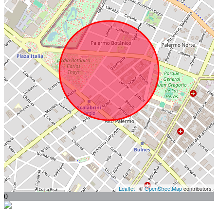
Leaflet
| ©
OpenStreetMap
contributors
0