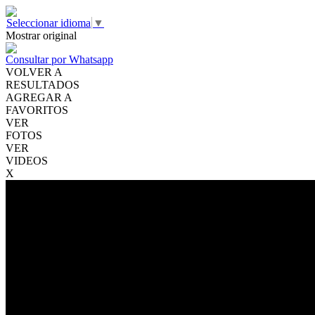
Seleccionar idioma
▼
Mostrar original
Consultar por Whatsapp
VOLVER A
RESULTADOS
AGREGAR A
FAVORITOS
VER
FOTOS
VER
VIDEOS
X