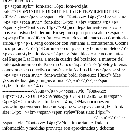
DESCRIPCIÓN
<p><span style="font-size: 18px; font-weight:
bold;">DISPONIBLE DESDE EL 15 DE NOVIEMBRE DE
2026</span></p><p><span style="font-size: 14px;"><br></span>
</p><p><span style="font-size: 14px;"><br></span></p><p>
<span style="font-size: 14px;">Atípico departamento en la zona
mas exclusiva de Palermo. En segundo piso por escalera.</span>
</p><p>En un edificio frances, es un dos ambientes con dormitorio
arriba.</p><p>Living comedor con ventanal al contrafrente. Cocina
incorporada.</p><p>Dormitorio con placard y baño completo.</p>
<p><span style="font-size: 14px;">Está ubicado a cinco minutos
del Parque Las Heras, a media cuadra del botánico, a minutos del
polo gastronómico de Palermo Chico.</span></p><p>Muy buenas
conexiones en colectivo a través de la Av Las Heras.</p><p><br>
</p><p><span style="font-weight: bold; font-size: 18px;">Mas
gastos de luz, gas y limpieza final.</span></p><p><span
style="font-size: 14px;">------------------------------------------------------
--------------------</span></p><p><span style="font-size:
14px;">CONSULTAS: WhatsApp +54 9 11 2285-5288</span>
</p><p><span style="font-size: 14px;">Mas opciones en
www.tulugarenargentina.com</span></p><p><span style="font-
size: 14px;"><br></span><span style="font-size: 14px;">-------------
--------------------------------------------------------------</span></p><p>
<span style="font-size: 14px;">Nota importante: Toda la
información y medidas provistas son aproximadas y deberán