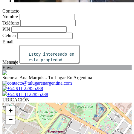
Contacto
Nombre
Teléfono
PIN
Celular
Email
Mensaje
Enviar
Sucursal Ana Marquis - Tu Lugar En Argentina
contacto@tulugarenargentina.com
+54 911 22855288
+54 911 1122855288
UBICACIÓN
+
−