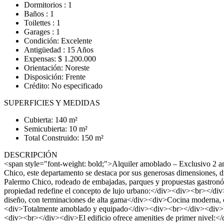
Dormitorios : 1
Baños : 1
Toilettes : 1
Garages : 1
Condición: Excelente
Antigüedad : 15 Años
Expensas: $ 1.200.000
Orientación: Noreste
Disposición: Frente
Crédito: No especificado
SUPERFICIES Y MEDIDAS
Cubierta: 140 m²
Semicubierta: 10 m²
Total Construido: 150 m²
DESCRIPCIÓN
<span style="font-weight: bold;">Alquiler amoblado – Exclusivo 2 a
Chico, este departamento se destaca por sus generosas dimensiones, 
Palermo Chico, rodeado de embajadas, parques y propuestas gastronóm
propiedad redefine el concepto de lujo urbano:</div><div><br></div
diseño, con terminaciones de alta gama</div><div>Cocina moderna,
<div>Totalmente amoblado y equipado</div><div><br></div><div>Vivir 
<div><br></div><div>El edificio ofrece amenities de primer nivel: