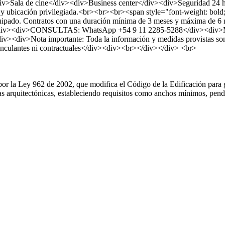
>Sala de cine</div><div>Business center</div><div>Seguridad 24 h
 y ubicación privilegiada.<br><br><br><span style="font-weight: bol
pado. Contratos con una duración mínima de 3 meses y máxima de 6 me
-----------</div><div>CONSULTAS: WhatsApp +54 9 11 2285-5288</div><di
v><br></div><div>Nota importante: Toda la información y medidas provistas
inculantes ni contractuales</div><div><br></div></div> <br>
por la Ley 962 de 2002, que modifica el Código de la Edificación para g
eras arquitectónicas, estableciendo requisitos como anchos mínimos, pe