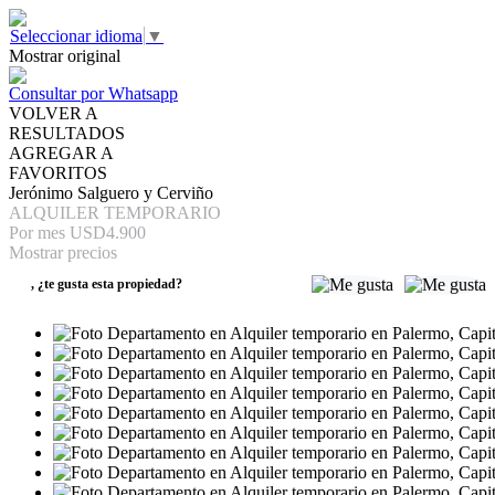
Seleccionar idioma
▼
Mostrar original
Consultar por Whatsapp
VOLVER A
RESULTADOS
AGREGAR A
FAVORITOS
Jerónimo Salguero y Cerviño
ALQUILER TEMPORARIO
Por mes
USD4.900
Mostrar precios
,
¿te gusta esta propiedad?