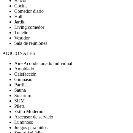
Balcón
Cocina
Comedor diario
Hall
Jardín
Living comedor
Toilette
Vestidor
Sala de reuniones
ADICIONALES
Aire Acondicionado individual
Amoblado
Calefacción
Gimnasio
Parrilla
Sauna
Solarium
SUM
Pileta
Estilo Moderno
Ascensor de servicio
Luminoso
Juegos para niños
Seguridad 24hs