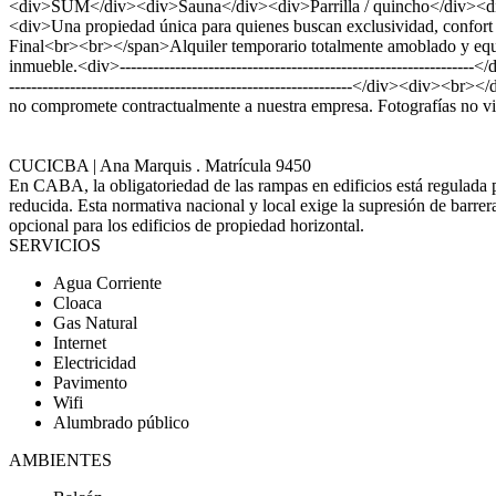
<div>SUM</div><div>Sauna</div><div>Parrilla / quincho</div><div
<div>Una propiedad única para quienes buscan exclusividad, confort
Final<br><br></span>Alquiler temporario totalmente amoblado y equi
inmueble.<div>-----------------------------------------------------
--------------------------------------------------------------</div><di
no compromete contractualmente a nuestra empresa. Fotografías no v
CUCICBA | Ana Marquis . Matrícula 9450
En CABA, la obligatoriedad de las rampas en edificios está regulada 
reducida. Esta normativa nacional y local exige la supresión de barr
opcional para los edificios de propiedad horizontal.
SERVICIOS
Agua Corriente
Cloaca
Gas Natural
Internet
Electricidad
Pavimento
Wifi
Alumbrado público
AMBIENTES