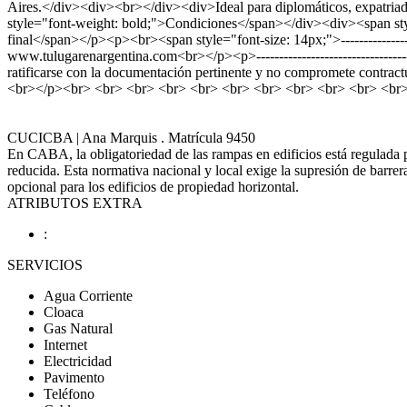
Aires.</div><div><br></div><div>Ideal para diplomáticos, expatriado
style="font-weight: bold;">Condiciones</span></div><div><span sty
final</span></p><p><br><span style="font-size: 14px;">------------
www.tulugarenargentina.com<br></p><p>---------------------------------
ratificarse con la documentación pertinente y no compromete cont
<br></p><br> <br> <br> <br> <br> <br> <br> <br> <br> <br> <br
CUCICBA | Ana Marquis . Matrícula 9450
En CABA, la obligatoriedad de las rampas en edificios está regulada 
reducida. Esta normativa nacional y local exige la supresión de barr
opcional para los edificios de propiedad horizontal.
ATRIBUTOS EXTRA
:
SERVICIOS
Agua Corriente
Cloaca
Gas Natural
Internet
Electricidad
Pavimento
Teléfono