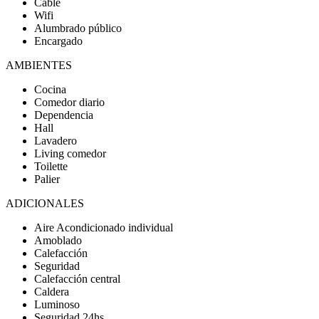
Cable
Wifi
Alumbrado público
Encargado
AMBIENTES
Cocina
Comedor diario
Dependencia
Hall
Lavadero
Living comedor
Toilette
Palier
ADICIONALES
Aire Acondicionado individual
Amoblado
Calefacción
Seguridad
Calefacción central
Caldera
Luminoso
Seguridad 24hs