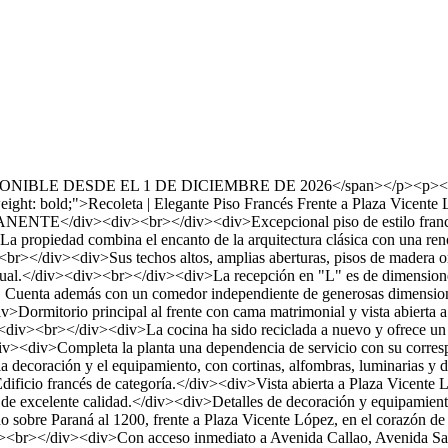
">DISPONIBLE DESDE EL 1 DE DICIEMBRE DE 2026</span></p><p><sp
ight: bold;">Recoleta | Elegante Piso Francés Frente a Plaza Vicen
<div><br></div><div>Excepcional piso de estilo francés ubicad
ropiedad combina el encanto de la arquitectura clásica con una renova
v><br></div><div>Sus techos altos, amplias aberturas, pisos de madera 
actual.</div><div><br></div><div>La recepción en "L" es de dimensiones
 Cuenta además con un comedor independiente de generosas dimensiones, 
mitorio principal al frente con cama matrimonial y vista abierta a l
div><br></div><div>La cocina ha sido reciclada a nuevo y ofrece un
v><div>Completa la planta una dependencia de servicio con su correspo
ecoración y el equipamiento, con cortinas, alfombras, luminarias y deta
ficio francés de categoría.</div><div>Vista abierta a Plaza Vicente
de excelente calidad.</div><div>Detalles de decoración y equipamie
e Paraná al 1200, frente a Plaza Vicente López, en el corazón de Rec
v><br></div><div>Con acceso inmediato a Avenida Callao, Avenida Santa