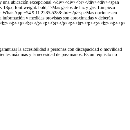
ort y una ubicación excepcional.</div><div><br></div><div><span
 18px; font-weight: bold;">Mas gastos de luz y gas. Limpieza
NSULTAS: WhatsApp +54 9 11 2285-5288<br></p><p>Mas opciones en
da la información y medidas provistas son aproximadas y deberán
ractuales<br></p><p><br></p><p><br></p><p><br></p><p><br></p><p>
arantizar la accesibilidad a personas con discapacidad o movilidad
ndientes máximas y la necesidad de pasamanos. Es un requisito no