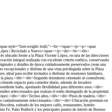
an style="font-weight: bold;"><br></span></p><p><span
te López | Reciclado a Nuevo</span></p><div><br></div>
o frente a la Plaza Vicente López, en una de las direcciones
ción integral realizada con excelente criterio estético, conservando
originales y detalles de época cuidadosamente preservados crean una
 excepcionales y disfruta de una vista privilegiada sobre la Plaza
ideal para recibir invitados o disfrutar de reuniones familiares.
a plaza.</div><div>Segundo dormitorio orientado al contrafrente.
 cómodo espacio para comedor diario, además de lavadero
ndiente baño, aportando flexibilidad para diferentes usos.</div>
lles seleccionados que realzan el estilo distinguido de la propiedad.
 López.</div><div>Techos altos.</div><div>Pisos de madera.</div>
nto cuidadosamente seleccionados.</div><div>Ubicación premium en
oleta, rodeado de los mejores cafés, restaurantes, hoteles
 Fe, Patio Bullrich y los principales puntos de interés de Buenos