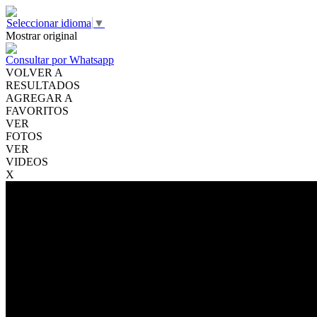
Seleccionar idioma
▼
Mostrar original
Consultar por Whatsapp
VOLVER A
RESULTADOS
AGREGAR A
FAVORITOS
VER
FOTOS
VER
VIDEOS
X