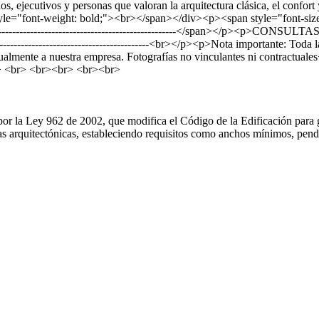
s, ejecutivos y personas que valoran la arquitectura clásica, el conf
le="font-weight: bold;"><br></span></div><p><span style="font-size:
----------------------------------------------------</span></p><p>CO
------------------------------------------<br></p><p>Nota importante: To
ractualmente a nuestra empresa. Fotografías no vinculantes ni cont
> <br> <br><br> <br><br>
por la Ley 962 de 2002, que modifica el Código de la Edificación para g
eras arquitectónicas, estableciendo requisitos como anchos mínimos, pe