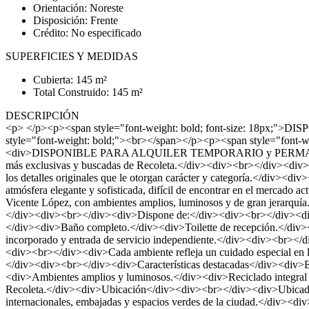
Orientación: Noreste
Disposición: Frente
Crédito: No especificado
SUPERFICIES Y MEDIDAS
Cubierta: 145 m²
Total Construido: 145 m²
DESCRIPCIÓN
<p> </p><p><span style="font-weight: bold; font-size: 18px;
style="font-weight: bold;"><br></span></p><p><span style="font-we
<div>DISPONIBLE PARA ALQUILER TEMPORARIO y PERMANENTE</div>
más exclusivas y buscadas de Recoleta.</div><div><br></div><div>La p
los detalles originales que le otorgan carácter y categoría.</div><di
atmósfera elegante y sofisticada, difícil de encontrar en el mercado 
Vicente López, con ambientes amplios, luminosos y de gran jerarquía.
</div><div><br></div><div>Dispone de:</div><div><br></div><div>Dor
</div><div>Baño completo.</div><div>Toilette de recepción.</div><
incorporado y entrada de servicio independiente.</div><div><br></di
<div><br></div><div>Cada ambiente refleja un cuidado especial en la d
</div><div><br></div><div>Características destacadas</div><div>Edi
<div>Ambientes amplios y luminosos.</div><div>Reciclado integral 
Recoleta.</div><div>Ubicación</div><div><br></div><div>Ubicado sobr
internacionales, embajadas y espacios verdes de la ciudad.</div><di