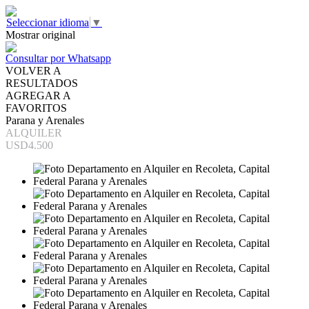
Seleccionar idioma
▼
Mostrar original
Consultar por Whatsapp
VOLVER A
RESULTADOS
AGREGAR A
FAVORITOS
Parana y Arenales
ALQUILER
USD4.500