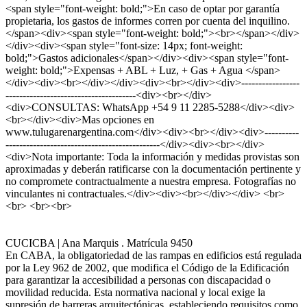
<span style="font-weight: bold;">En caso de optar por garantía
propietaria, los gastos de informes corren por cuenta del inquilino.
</span><div><span style="font-weight: bold;"><br></span></div>
</div><div><span style="font-size: 14px; font-weight:
bold;">Gastos adicionales</span></div><div><span style="font-
weight: bold;">Expensas + ABL + Luz, + Gas + Agua </span>
</div><div><br></div></div><div><br></div><div>-----------------
--------------------------------------<div><br></div>
<div>CONSULTAS: WhatsApp +54 9 11 2285-5288</div><div>
<br></div><div>Mas opciones en
www.tulugarenargentina.com</div><div><br></div><div>----------
---------------------------------------------</div><div><br></div>
<div>Nota importante: Toda la información y medidas provistas son
aproximadas y deberán ratificarse con la documentación pertinente y
no compromete contractualmente a nuestra empresa. Fotografías no
vinculantes ni contractuales.</div><div><br></div></div> <br>
<br> <br><br>
CUCICBA | Ana Marquis . Matrícula 9450
En CABA, la obligatoriedad de las rampas en edificios está regulada
por la Ley 962 de 2002, que modifica el Código de la Edificación
para garantizar la accesibilidad a personas con discapacidad o
movilidad reducida. Esta normativa nacional y local exige la
supresión de barreras arquitectónicas, estableciendo requisitos como