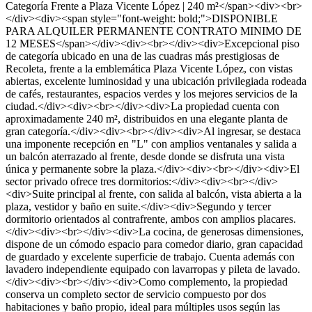
Categoría Frente a Plaza Vicente López | 240 m²</span><div><br>
</div><div><span style="font-weight: bold;">DISPONIBLE
PARA ALQUILER PERMANENTE CONTRATO MINIMO DE
12 MESES</span></div><div><br></div><div>Excepcional piso
de categoría ubicado en una de las cuadras más prestigiosas de
Recoleta, frente a la emblemática Plaza Vicente López, con vistas
abiertas, excelente luminosidad y una ubicación privilegiada rodeada
de cafés, restaurantes, espacios verdes y los mejores servicios de la
ciudad.</div><div><br></div><div>La propiedad cuenta con
aproximadamente 240 m², distribuidos en una elegante planta de
gran categoría.</div><div><br></div><div>Al ingresar, se destaca
una imponente recepción en "L" con amplios ventanales y salida a
un balcón aterrazado al frente, desde donde se disfruta una vista
única y permanente sobre la plaza.</div><div><br></div><div>El
sector privado ofrece tres dormitorios:</div><div><br></div>
<div>Suite principal al frente, con salida al balcón, vista abierta a la
plaza, vestidor y baño en suite.</div><div>Segundo y tercer
dormitorio orientados al contrafrente, ambos con amplios placares.
</div><div><br></div><div>La cocina, de generosas dimensiones,
dispone de un cómodo espacio para comedor diario, gran capacidad
de guardado y excelente superficie de trabajo. Cuenta además con
lavadero independiente equipado con lavarropas y pileta de lavado.
</div><div><br></div><div>Como complemento, la propiedad
conserva un completo sector de servicio compuesto por dos
habitaciones y baño propio, ideal para múltiples usos según las