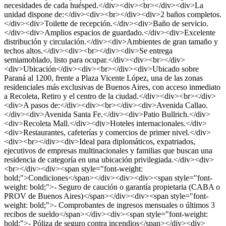
necesidades de cada huésped.</div><div><br></div><div>La
unidad dispone de:</div><div><br></div><div>2 baños completos.
</div><div>Toilette de recepción.</div><div>Baño de servicio.
</div><div>Amplios espacios de guardado.</div><div>Excelente
distribución y circulación.</div><div>Ambientes de gran tamaño y
techos altos.</div><div><br></div><div>Se entrega
semiamoblado, listo para ocupar.</div><div><br></div>
<div>Ubicación</div><div><br></div><div>Ubicado sobre
Paraná al 1200, frente a Plaza Vicente López, una de las zonas
residenciales más exclusivas de Buenos Aires, con acceso inmediato
a Recoleta, Retiro y el centro de la ciudad.</div><div><br></div>
<div>A pasos de:</div><div><br></div><div>Avenida Callao.
</div><div>Avenida Santa Fe.</div><div>Patio Bullrich.</div>
<div>Recoleta Mall.</div><div>Hoteles internacionales.</div>
<div>Restaurantes, cafeterías y comercios de primer nivel.</div>
<div><br></div><div>Ideal para diplomáticos, expatriados,
ejecutivos de empresas multinacionales y familias que buscan una
residencia de categoría en una ubicación privilegiada.</div><div>
<br></div><div><span style="font-weight:
bold;">Condiciones</span></div><div><div><span style="font-
weight: bold;">- Seguro de caución o garantía propietaria (CABA o
PROV de Buenos Aires)</span></div><div><span style="font-
weight: bold;">- Comprobantes de ingresos mensuales o últimos 3
recibos de sueldo</span></div><div><span style="font-weight:
bold;">- Póliza de seguro contra incendios</span></div><div>